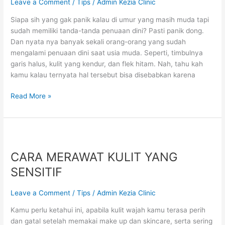
Leave a Comment
/
Tips
/
Admin Kezia Clinic
MENYEBABKAN
PENUAAN
Siapa sih yang gak panik kalau di umur yang masih muda tapi
DINI!
sudah memiliki tanda-tanda penuaan dini? Pasti panik dong.
Dan nyata nya banyak sekali orang-orang yang sudah
mengalami penuaan dini saat usia muda. Seperti, timbulnya
garis halus, kulit yang kendur, dan flek hitam. Nah, tahu kah
kamu kalau ternyata hal tersebut bisa disebabkan karena
Read More »
CARA
MERAWAT
CARA MERAWAT KULIT YANG
KULIT
YANG
SENSITIF
SENSITIF
Leave a Comment
/
Tips
/
Admin Kezia Clinic
Kamu perlu ketahui ini, apabila kulit wajah kamu terasa perih
dan gatal setelah memakai make up dan skincare, serta sering