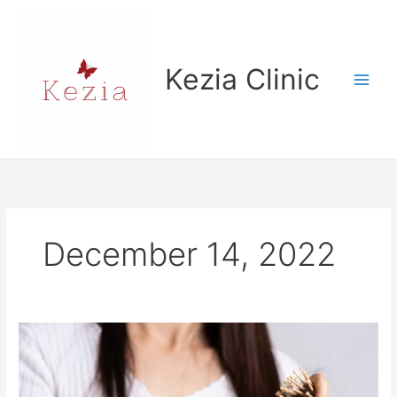
Skip
to
content
Kezia Clinic
December 14, 2022
CARA
MENGATASI
RAMBUT
RONTOK