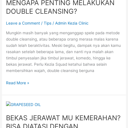
MENGAPA PENTING MELAKUKAN
MELAKUKAN
DOUBLE
DOUBLE CLEANSING?
CLEANSING?
Leave a Comment
/
Tips
/
Admin Kezia Clinic
Mungkin masih banyak yang menganggap spele pada metode
double cleansing, atau beberapa orang merasa malas karena
sudah lelah beraktivitas. Meski begitu, dampak nya akan kamu
rasakan setelah beberapa lama, dan nanti nya malah akan
timbul penyesalan jika timbul jerawat, komedo, hingga ke
bekas jerawat. Perlu Kezia Squad ketahui bahwa selain
membersihkan wajah, double cleansing berguna
Read More »
BEKAS
JERAWAT
BEKAS JERAWAT MU KEMERAHAN?
MU
KEMERAHAN?
BISA DIATASI DENGAN