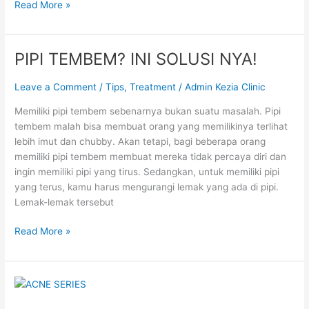
Read More »
PIPI TEMBEM? INI SOLUSI NYA!
PIPI
TEMBEM?
INI
Leave a Comment
/
Tips
,
Treatment
/
Admin Kezia Clinic
SOLUSI
Memiliki pipi tembem sebenarnya bukan suatu masalah. Pipi
NYA!
tembem malah bisa membuat orang yang memilikinya terlihat
lebih imut dan chubby. Akan tetapi, bagi beberapa orang
memiliki pipi tembem membuat mereka tidak percaya diri dan
ingin memiliki pipi yang tirus. Sedangkan, untuk memiliki pipi
yang terus, kamu harus mengurangi lemak yang ada di pipi.
Lemak-lemak tersebut
Read More »
MENGAPA
PENTING