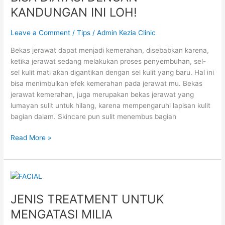
BISA
KANDUNGAN INI LOH!
DIATASI
DENGAN
Leave a Comment
/
Tips
/
Admin Kezia Clinic
KANDUNGAN
INI
Bekas jerawat dapat menjadi kemerahan, disebabkan karena,
LOH!
ketika jerawat sedang melakukan proses penyembuhan, sel-
sel kulit mati akan digantikan dengan sel kulit yang baru. Hal ini
bisa menimbulkan efek kemerahan pada jerawat mu. Bekas
jerawat kemerahan, juga merupakan bekas jerawat yang
lumayan sulit untuk hilang, karena mempengaruhi lapisan kulit
bagian dalam. Skincare pun sulit menembus bagian
Read More »
JENIS
TREATMENT
JENIS TREATMENT UNTUK
UNTUK
MENGATASI
MENGATASI MILIA
MILIA