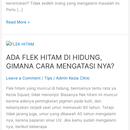
kerontokan? Tidak sedikit orang yang mengalami masalah ini.
Perlu […]
Read More »
ADA
FLEK
ADA FLEK HITAM DI HIDUNG,
HITAM
DI
GIMANA CARA MENGATASI NYA?
HIDUNG,
GIMANA
Leave a Comment
/
Tips
/
Admin Kezia Clinic
CARA
MENGATASI
Flek hitam yang muncul di hidung, bentuknya tentu rata ya
NYA?
Kezia Squad, tidak menonjol. Biasanya flek hitam ini muncul
karena adanya peningkatan pigmen pada kulit, dan
kebanyakan terjadi saat umur memasuki 40 tahun. Tetapi
tidak jarang juga, umur yang dibawah 40 tahun mengalami
nya, karena paparan sinar UV. Jika kamu sudah mengalami
nya, berikut beberapa