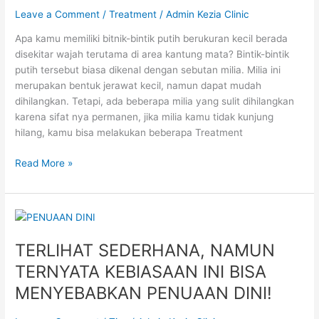
Leave a Comment
/
Treatment
/
Admin Kezia Clinic
Apa kamu memiliki bitnik-bintik putih berukuran kecil berada
disekitar wajah terutama di area kantung mata? Bintik-bintik
putih tersebut biasa dikenal dengan sebutan milia. Milia ini
merupakan bentuk jerawat kecil, namun dapat mudah
dihilangkan. Tetapi, ada beberapa milia yang sulit dihilangkan
karena sifat nya permanen, jika milia kamu tidak kunjung
hilang, kamu bisa melakukan beberapa Treatment
Read More »
TERLIHAT
SEDERHANA,
TERLIHAT SEDERHANA, NAMUN
NAMUN
TERNYATA
TERNYATA KEBIASAAN INI BISA
KEBIASAAN
MENYEBABKAN PENUAAN DINI!
INI
BISA